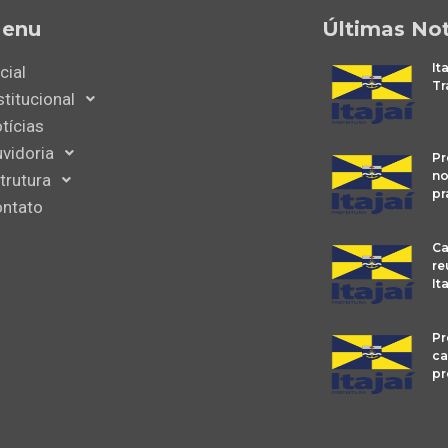
enu
Últimas Not
It
icial
Tr
stitucional
tícias
vidoria
Pr
no
trutura
pr
ntato
Ca
re
It
Pr
ca
pr