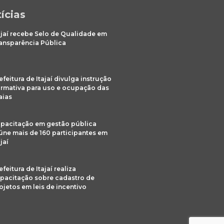
ícias
ajaí recebe Selo de Qualidade em
ansparência Pública
efeitura de Itajaí divulga instrução
rmativa para uso e ocupação das
aias
pacitação em gestão pública
úne mais de 160 participantes em
ajaí
efeitura de Itajaí realiza
pacitação sobre cadastro de
ojetos em leis de incentivo