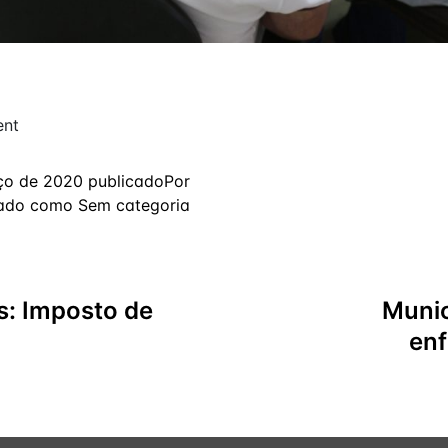
ent
ço de 2020
publicado
Por
zado como
Sem categoria
: Imposto de
Munic
enf