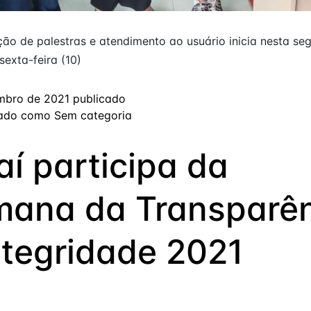
o de palestras e atendimento ao usuário inicia nesta seg
sexta-feira (10)
mbro de 2021
publicado
zado como
Sem categoria
jaí participa da
ana da Transparê
ntegridade 2021