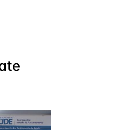
a
ate