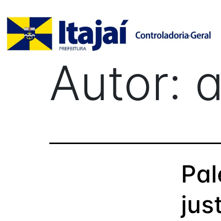
Autor:
Pal
jus