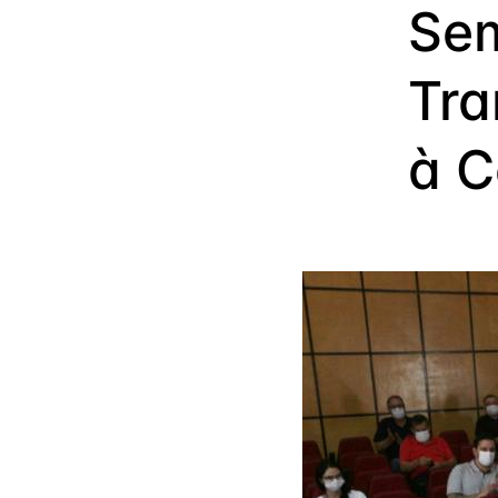
Sem
Tra
à C