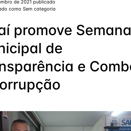
embro de 2021
publicado
zado como
Sem categoria
jaí promove Seman
icipal de
nsparência e Comb
orrupção