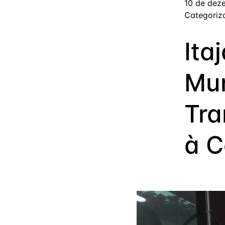
10 de dez
Categori
Ita
Mun
Tra
à C