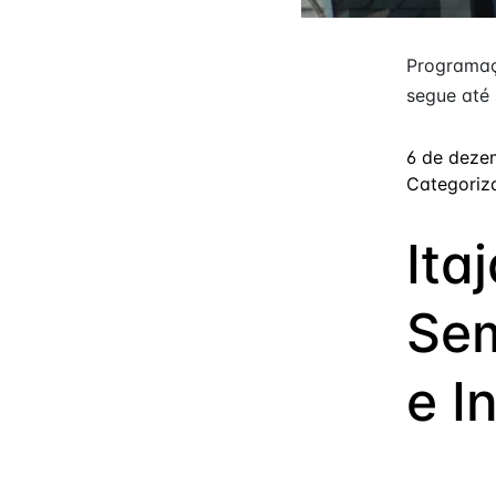
Programaçã
segue até 
6 de deze
Categori
Ita
Sem
e I